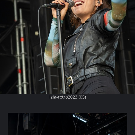
izia-retro2023 (05)