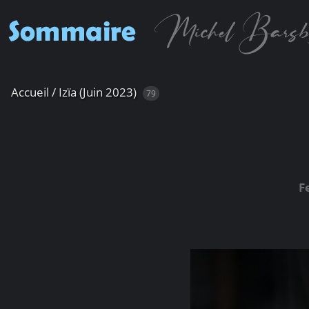
Accueil
/
Izïa (Juin 2023)
79
F