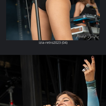
izia-retro2023 (04)