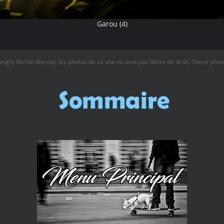
Garou (4)
ight Michel Barsby, les photos de ce site ne sont pas libres de droit, These photo