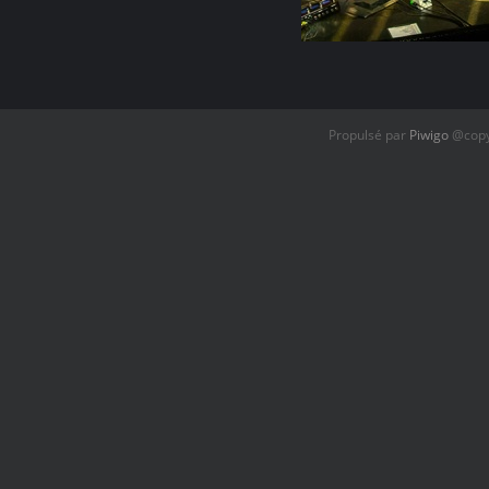
Propulsé par
Piwigo
@copyr